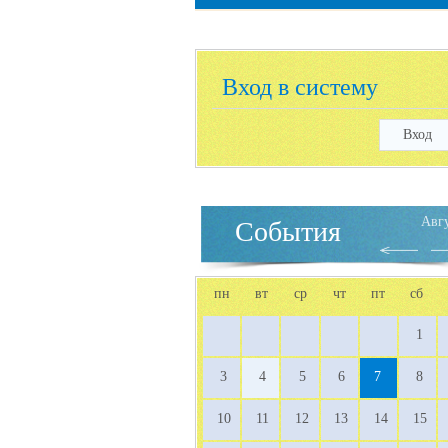
Вход в систему
Вход
Авг
События
пн
вт
ср
чт
пт
сб
1
3
4
5
6
7
8
10
11
12
13
14
15