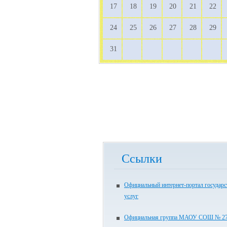
17
18
19
20
21
22
24
25
26
27
28
29
31
Ссылки
Официальный интернет-портал государ
услуг
Официальная группа МАОУ СОШ № 27