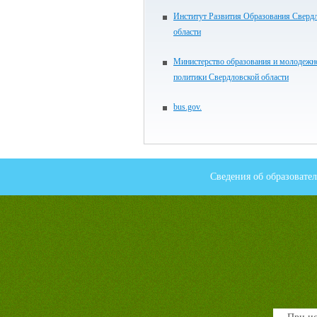
Институт Развития Образования Сверд
области
Министерство образования и молодежн
политики Свердловской области
bus.gov.
Сведения об образовате