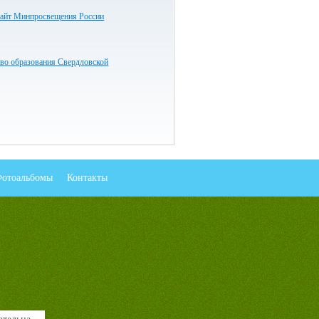
айт Минпросвещения России
во образования Свердловской
отоальбомы
Контакты