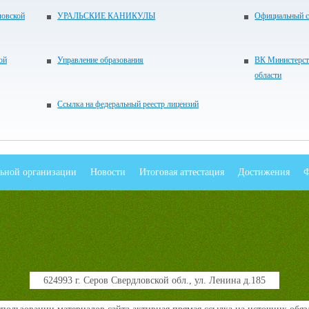
ловской
УРАЛЬСКИЕ КАНИКУЛЫ
Официальный с
ой
Управление образования
ВК Министерст
области
Ссылка на федеральный реестр лицензий
льной организации
Новости
Итоговая аттестация
Достижения
Ф
624993 г. Серов Свердловской обл., ул. Ленина д.185