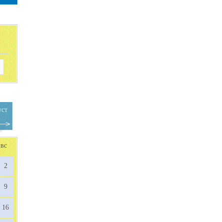
уст
вс
2
9
16