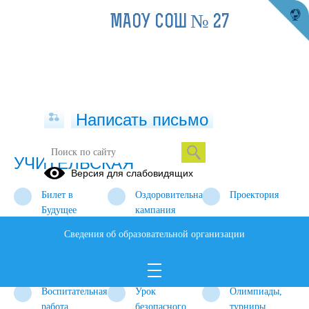
МАОУ СОШ № 27
Написать письмо
УЧИТЕЛЬСКАЯ
Версия для слабовидящих
Билет в
Оздоровительная
Проектория
Будущее
кампания
#Вместеярче
Финансовая
Сотрудничество
Сведения об образовательной организации
грамотность
с УРФУ
Профориентация
Библиотека
Мониторинг
Воспитательная
Урок
Олимпиады,
работа
безопасного
турниры,