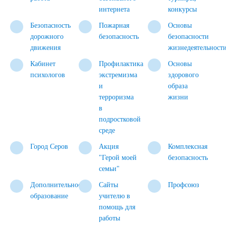
интернета
конкурсы
Безопасность
Пожарная
Основы
дорожного
безопасность
безопасности
движения
жизнедеятельност
Кабинет
Профилактика
Основы
психологов
экстремизма
здорового
и
образа
терроризма
жизни
в
подростковой
среде
Город Серов
Акция
Комплексная
"Герой моей
безопасность
семьи"
Дополнительное
Сайты
Профсоюз
образование
учителю в
помощь для
работы