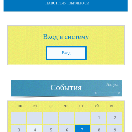
НАВСТРЕЧУ ЮБИЛЕЮ 65!
Вход в систему
Вход
Август
События
пн
вт
ср
чт
пт
сб
вс
1
2
3
4
5
6
7
8
9