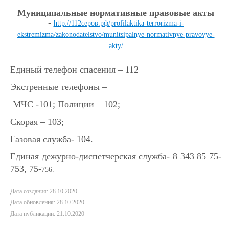
Муниципальные нормативные правовые акты
-
http://112серов.рф/profilaktika-terrorizma-i-
ekstremizma/zakonodatelstvo/munitsipalnye-normativnye-pravovye-
akty/
Единый телефон спасения – 112
Экстренные телефоны –
МЧС -101; Полиции – 102;
Скорая – 103;
Газовая служба- 104.
Единая дежурно-диспетчерская служба- 8 343 85 75-
753, 75-
756.
Дата создания: 28.10.2020
Дата обновления: 28.10.2020
Дата публикации: 21.10.2020