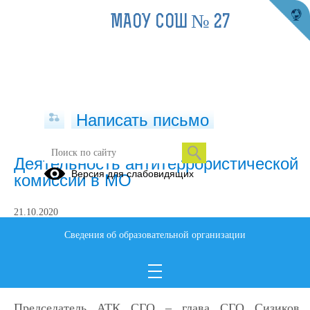
МАОУ СОШ № 27
Написать письмо
Деятельность антитеррористической
Версия для слабовидящих
комиссии в МО
21.10.2020
Контакты Антитеррористической комиссии
Сведения об образовательной организации
Серовского городского округа (АТК СГО)
-
http://www.adm-serov.ru/index.php?page_link=okrug_gochs_antiter
Председатель АТК СГО – глава СГО Сизиков