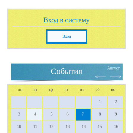
Вход в систему
Вход
Август
События
пн
вт
ср
чт
пт
сб
вс
1
2
3
4
5
6
7
8
9
10
11
12
13
14
15
16